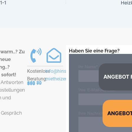
1-1
Heiz
Haben Sie eine Frage?
u warm..? Zu
 neue
ng..?
Ihr Name*
Kostenlose
info@hinsch-
 sofort!
ANGEBOT 
Beratung:
mietheizer.de
 Antworten
+49 40 538 79 800
gestellungen
Ihre E-Mail-Adresse*
h und
n Gespräch
ANGEBOT
Ihre Nachricht*