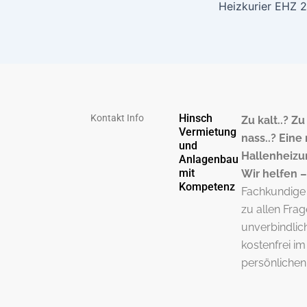
Heizkurier EHZ 2
Hinsch
Kontakt Info
Zu kalt..? Z
Vermietung
nass..? Eine
und
Hallenheizu
Anlagenbau
mit
Wir helfen –
Kompetenz
Fachkundige
zu allen Fra
unverbindlic
kostenfrei im
persönliche