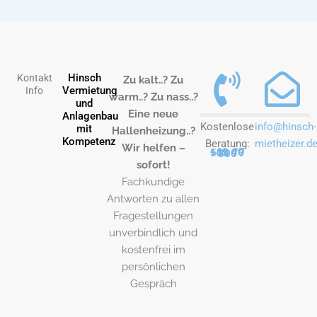
Hinsch
Kontakt
Zu kalt..? Zu
Vermietung
Info
warm..? Zu nass..?
und
Eine neue
Anlagenbau
Kostenlose
info@hinsch-
mit
Hallenheizung..?
Kompetenz
Beratung:
mietheizer.d
Wir helfen –
+49 40 538 79 800
sofort!
Fachkundige
Antworten zu allen
Fragestellungen
unverbindlich und
kostenfrei im
persönlichen
Gespräch