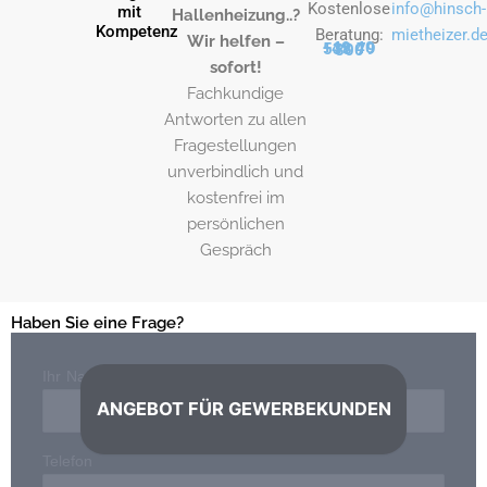
Kostenlose
info@hinsch-
mit
Hallenheizung..?
Kompetenz
Beratung:
mietheizer.d
Wir helfen –
+49 40 538 79 800
sofort!
Fachkundige
Antworten zu allen
Fragestellungen
unverbindlich und
kostenfrei im
persönlichen
Gespräch
Haben Sie eine Frage?
Ihr Name*
ANGEBOT FÜR GEWERBEKUNDEN
Telefon