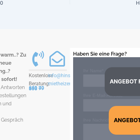
10
H
Haben Sie eine Frage?
u warm..? Zu
 neue
ng..?
Ihr Name*
Kostenlose
info@hinsch-
 sofort!
ANGEBOT 
Beratung:
mietheizer.de
 Antworten
+49 40 538 79 800
gestellungen
Ihre E-Mail-Adresse*
h und
n Gespräch
ANGEBOT
Ihre Nachricht*