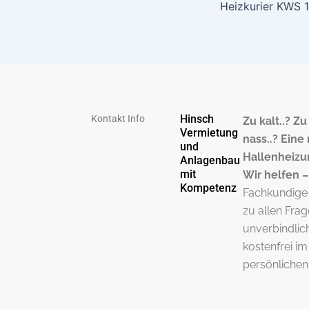
Heizkurier KWS 
Hinsch
Kontakt Info
Zu kalt..? Z
Vermietung
nass..? Eine
und
Hallenheizu
Anlagenbau
mit
Wir helfen –
Kompetenz
Fachkundige
zu allen Fra
unverbindlic
kostenfrei im
persönliche