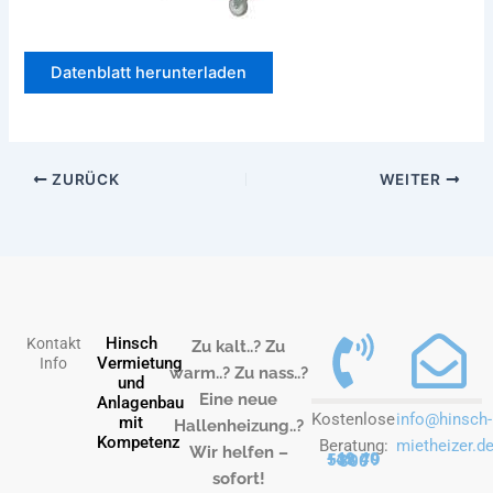
Datenblatt herunterladen
ZURÜCK
WEITER
Hinsch
Kontakt
Zu kalt..? Zu
Vermietung
Info
warm..? Zu nass..?
und
Eine neue
Anlagenbau
Kostenlose
info@hinsch-
mit
Hallenheizung..?
Kompetenz
Beratung:
mietheizer.d
Wir helfen –
+49 40 538 79 800
sofort!