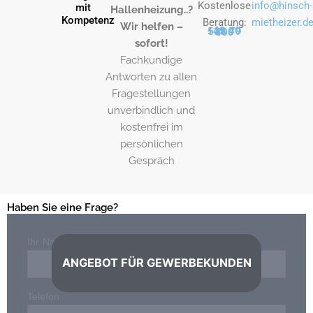
Kostenlose
info@hinsch-
mit
Hallenheizung..?
Kompetenz
Beratung:
mietheizer.d
Wir helfen –
+49 40 538 79 800
sofort!
Fachkundige
Antworten zu allen
Fragestellungen
unverbindlich und
kostenfrei im
persönlichen
Gespräch
Haben Sie eine Frage?
Ihr Name*
ANGEBOT FÜR GEWERBEKUNDEN
Telefon