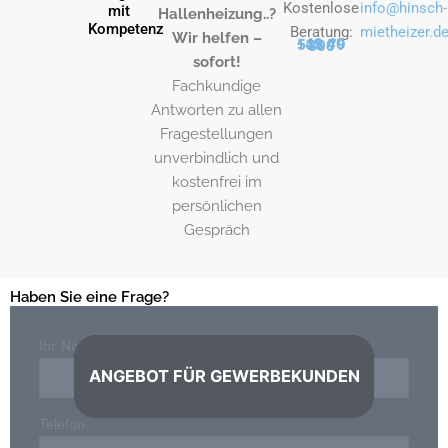
Kostenlose
info@hinsch-
mit
Hallenheizung..?
Kompetenz
Beratung:
mietheizer.d
Wir helfen –
+49 40 538 79 800
sofort!
Fachkundige
Antworten zu allen
Fragestellungen
unverbindlich und
kostenfrei im
persönlichen
Gespräch
Haben Sie eine Frage?
Ihr Name*
ANGEBOT FÜR GEWERBEKUNDEN
Telefon