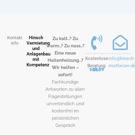
Hinsch
Kontakt
Zu kalt..? Zu
Vermietung
Info
warm..? Zu nass..?
und
Eine neue
Anlagenbau
Kostenlose
info@hinsch-
mit
Hallenheizung..?
Kompetenz
Beratung:
mietheizer.d
Wir helfen –
+49 40 538 79 800
sofort!
Fachkundige
Antworten zu allen
Fragestellungen
unverbindlich und
kostenfrei im
persönlichen
Gespräch