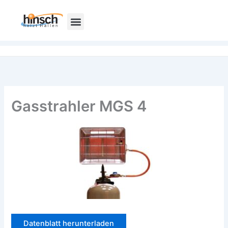
Zum
Inhalt
springen
Gasstrahler MGS 4
Datenblatt herunterladen